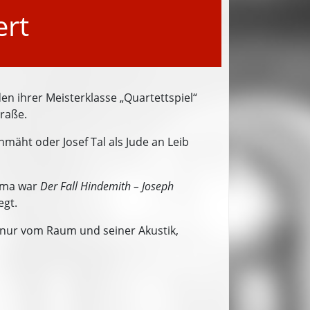
ert
n ihrer Meisterklasse „Quartettspiel“
traße.
mäht oder Josef Tal als Jude an Leib
hema war
Der Fall Hindemith – Joseph
egt.
t nur vom Raum und seiner Akustik,