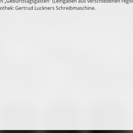
hen „Geburtstagsgästen“ (Leihgaben aus verschiedenen regio
liothek: Gertrud Luckners Schreibmaschine.