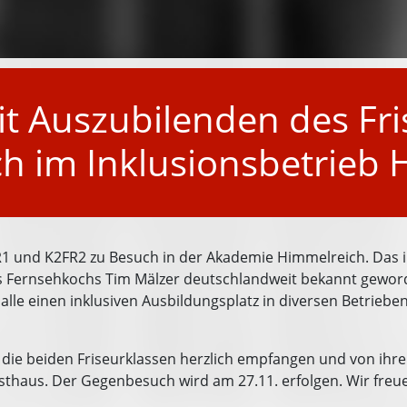
it Auszubilenden des F
h im Inklusionsbetrieb 
1 und K2FR2 zu Besuch in der Akademie Himmelreich. Das i
s Fernsehkochs Tim Mälzer deutschlandweit bekannt geword
e alle einen inklusiven Ausbildungsplatz in diversen Betrie
die beiden Friseurklassen herzlich empfangen und von ihre
asthaus. Der Gegenbesuch wird am 27.11. erfolgen. Wir freu