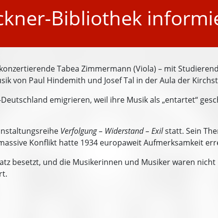
kner-Bibliothek informi
 konzertierende Tabea Zimmermann (Viola) – mit Studierende
ik von Paul Hindemith und Josef Tal in der Aula der Kirchs
utschland emigrieren, weil ihre Musik als „entartet“ gesch
anstaltungsreihe
Verfolgung – Widerstand – Exil
statt. Sein T
massive Konflikt hatte 1934 europaweit Aufmerksamkeit err
 Platz besetzt, und die Musikerinnen und Musiker waren nich
t.