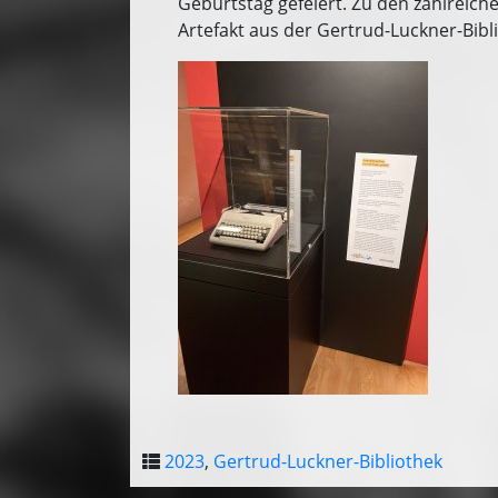
Geburtstag gefeiert. Zu den zahlreic
Artefakt aus der Gertrud-Luckner-Bib
2023
,
Gertrud-Luckner-Bibliothek