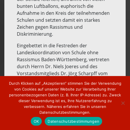
bunten Luftballons, euphorisch die
Aufnahme in den Kreis der teilnehmenden
Schulen und setzten damit ein starkes
Zeichen gegen Rassismus und
Diskriminierung.
Eingebettet in die Festreden der
Landeskoordination von Schule ohne
Rassismus Baden-Württemberg, vertreten
durch Herrn Dr. Niels Joeres und des
Vorstandsmitglieds Dr. Jörg Scharpff vom
Patenverein Mon Devoir e.V., gestalteten
Durch Klicken auf „Akzeptieren“ stimmen Sie der Verwendung
Schülerinnen und Schüler das
von Cookies auf unserer Website zur Verarbeitung Ihrer
abwechslungsreiche Programm.
personenbezogenen Daten (z. B. Ihrer IP-Adresse) zu. Zweck
dieser Verwendung ist es, Ihre Nutzererfahrung zu
Neben Gesangs- und Musikeinlagen gab es
verbessern. Näheres erfahren Sie in unseren
eine Modenschau mit upgecycelten
Datenschutzbestimmungen.
Hemden unter dem Motto „diversity rules“
OK
Datenschutzbestimmungen
und eindrückliche Schilderungen von