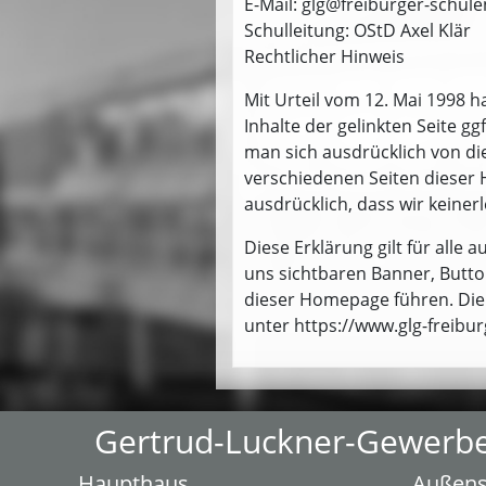
E-Mail: glg@freiburger-schule
Schulleitung: OStD Axel Klär
Rechtlicher Hinweis
Mit Urteil vom 12. Mai 1998 
Inhalte der gelinkten Seite g
man sich ausdrücklich von di
verschiedenen Seiten dieser H
ausdrücklich, dass wir keinerl
Diese Erklärung gilt für alle 
uns sichtbaren Banner, Button
dieser Homepage führen. Die 
unter https://www.glg-freibur
Gertrud-Luckner-Gewerb
Haupthaus
Außens