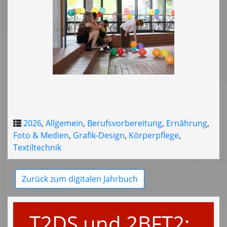
2026
,
Allgemein
,
Berufsvorbereitung
,
Ernährung
,
Foto & Medien
,
Grafik-Design
,
Körperpflege
,
Textiltechnik
Zurück zum digitalen Jahrbuch
T2DS und 2BFT2: