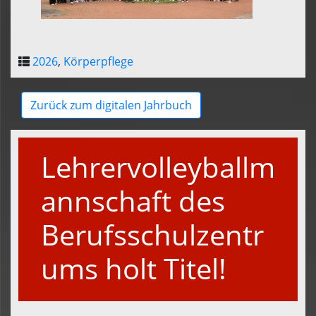
2026
,
Körperpflege
Zurück zum digitalen Jahrbuch
Lehrervolleyballm
annschaft des
Berufsschulzentr
ums holt Titel!