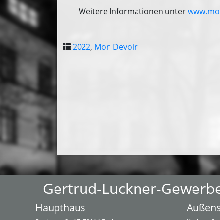
Weitere Informationen unter
www.mon
2022
,
Mon Devoir
Gertrud-Luckner-Gewerb
Haupthaus
Außens