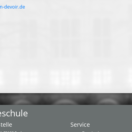
-devoir.de
eschule
telle
Service