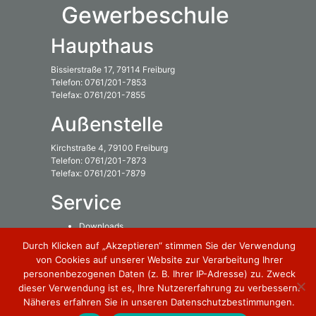
Gewerbeschule
Haupthaus
Bissierstraße 17, 79114 Freiburg
Telefon: 0761/201-7853
Telefax: 0761/201-7855
Außenstelle
Kirchstraße 4, 79100 Freiburg
Telefon: 0761/201-7873
Telefax: 0761/201-7879
Service
Downloads
Inhaltsverzeichnis
Durch Klicken auf „Akzeptieren“ stimmen Sie der Verwendung
von Cookies auf unserer Website zur Verarbeitung Ihrer
Rechtliches
personenbezogenen Daten (z. B. Ihrer IP-Adresse) zu. Zweck
dieser Verwendung ist es, Ihre Nutzererfahrung zu verbessern.
Impressum
Näheres erfahren Sie in unseren Datenschutzbestimmungen.
Datenschutzbestimmung