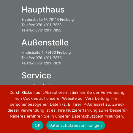
Haupthaus
Bissierstraße 17, 79114 Freiburg
Telefon: 0761/201-7853
Telefax: 0761/201-7855
Außenstelle
Kirchstraße 4, 79100 Freiburg
Telefon: 0761/201-7873
Telefax: 0761/201-7879
Service
Downloads
Inhaltsverzeichnis
Durch Klicken auf „Akzeptieren“ stimmen Sie der Verwendung
von Cookies auf unserer Website zur Verarbeitung Ihrer
Rechtliches
personenbezogenen Daten (z. B. Ihrer IP-Adresse) zu. Zweck
dieser Verwendung ist es, Ihre Nutzererfahrung zu verbessern.
Impressum
Näheres erfahren Sie in unseren Datenschutzbestimmungen.
Datenschutzbestimmung
OK
Datenschutzbestimmungen