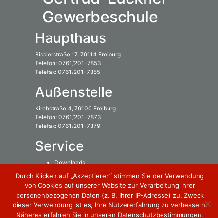
Gewerbeschule
Haupthaus
Bissierstraße 17, 79114 Freiburg
Telefon: 0761/201-7853
Telefax: 0761/201-7855
Außenstelle
Kirchstraße 4, 79100 Freiburg
Telefon: 0761/201-7873
Telefax: 0761/201-7879
Service
Downloads
Inhaltsverzeichnis
Durch Klicken auf „Akzeptieren“ stimmen Sie der Verwendung
von Cookies auf unserer Website zur Verarbeitung Ihrer
Rechtliches
personenbezogenen Daten (z. B. Ihrer IP-Adresse) zu. Zweck
dieser Verwendung ist es, Ihre Nutzererfahrung zu verbessern.
Impressum
Näheres erfahren Sie in unseren Datenschutzbestimmungen.
Datenschutzbestimmung