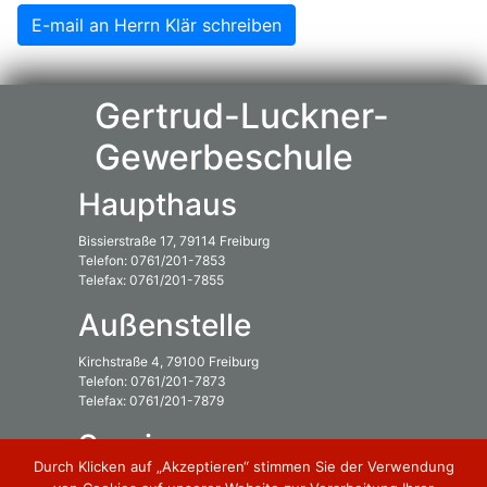
E-mail an Herrn Klär schreiben
Gertrud-Luckner-
Gewerbeschule
Haupthaus
Bissierstraße 17, 79114 Freiburg
Telefon: 0761/201-7853
Telefax: 0761/201-7855
Außenstelle
Kirchstraße 4, 79100 Freiburg
Telefon: 0761/201-7873
Telefax: 0761/201-7879
Service
Durch Klicken auf „Akzeptieren“ stimmen Sie der Verwendung
Downloads