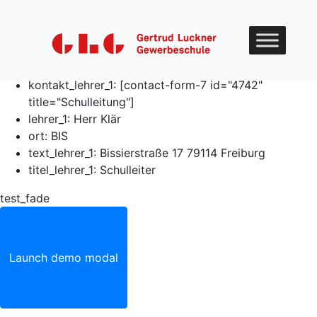
Skip to content
amtsbezeichnung_lehrer_1:
Oberstudiendirektor
foto_1:
Klär-Axel.jpg
kontakt_lehrer_1:
[contact-form-7 id="4742"
title="Schulleitung"]
lehrer_1:
Herr Klär
ort:
BIS
text_lehrer_1:
Bissierstraße 17 79114 Freiburg
titel_lehrer_1:
Schulleiter
test_fade
Launch demo modal