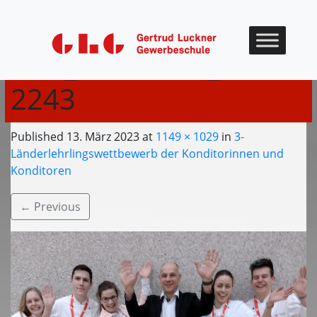
Skip to content
IMG_20230310_20144
2243
Published
13. März 2023
at
1149 × 1029
in
3-
Länderlehrlingswettbewerb der Konditorinnen und
Konditoren
←
Previous